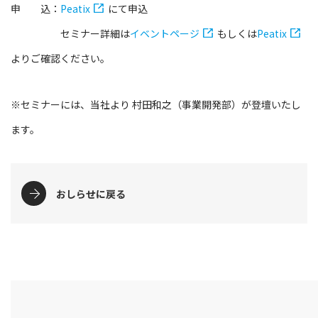
申 込：
Peatix
にて申込
セミナー詳細は
イベントページ
もしくは
Peatix
よりご確認ください。
※セミナーには、当社より 村田和之（事業開発部）が登壇いたし
ます。
おしらせに戻る