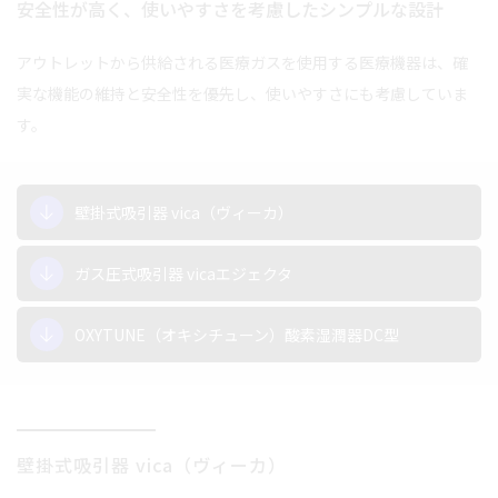
安全性が高く、使いやすさを考慮したシンプルな設計
アウトレットから供給される医療ガスを使用する医療機器は、確
実な機能の維持と安全性を優先し、使いやすさにも考慮していま
す。
壁掛式吸引器 vica（ヴィーカ）
ガス圧式吸引器 vicaエジェクタ
OXYTUNE（オキシチューン）酸素湿潤器DC型
壁掛式吸引器 vica
（ヴィーカ）