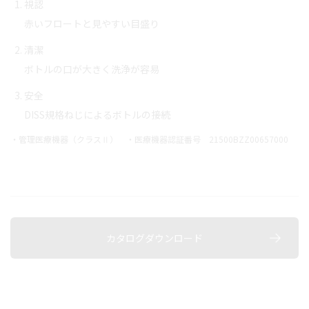
視認
赤いフロートと見やすい目盛り
清潔
ボトルの口が大きく洗浄が容易
安全
DISS規格ねじによるボトルの接続
・管理医療機器（クラスⅡ） ・医療機器認証番号 21500BZZ00657000
カタログダウンロード