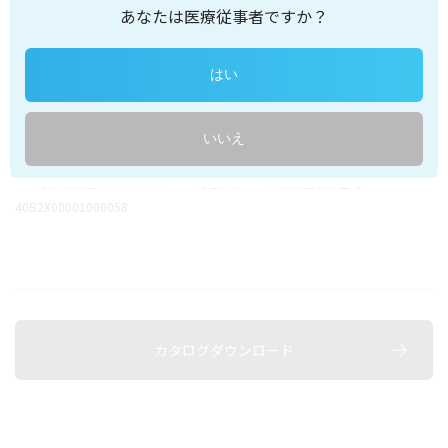
あなたは医療従事者ですか？
災害対策
停電等で吸引の供給が停止した際のボンベによる代替供給とし
はい
て
操作性
いいえ
壁掛式吸引器vicaの操作性をそのままに
・一般医療機器（クラスⅠ） ・特定保守 ・医療機器届出番号
40B2X00001000058
カタログダウンロード