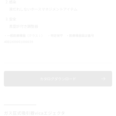
感染
液だれしないホースマネジメントアイテム
安全
真空計付き調整器
・一般医療機器（クラスⅠ） ・特定保守 ・医療機器届出番号
40B2X00001000039
カタログダウンロード
ガス圧式吸引器
vicaエジェクタ