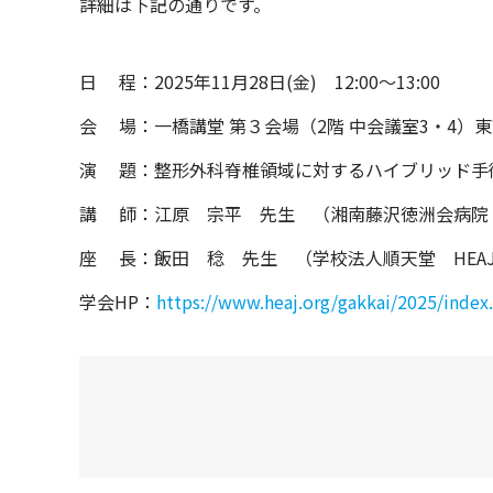
詳細は下記の通りです。
日 程：2025年11月28日(金) 12:00～13:00
会 場：一橋講堂 第３会場（2階 中会議室3・4）
演 題：整形外科脊椎領域に対するハイブリッド手
講 師：江原 宗平 先生 （湘南藤沢徳洲会病院
座 長：飯田 稔 先生 （学校法人順天堂 HEA
学会HP：
https://www.heaj.org/gakkai/2025/index