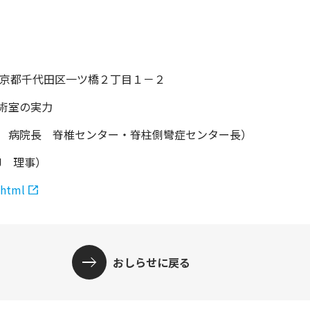
東京都千代田区一ツ橋２丁目１－２
術室の実力
 病院長 脊椎センター・脊柱側彎症センター長）
J 理事）
.html
おしらせに戻る