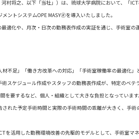
役：河村将之、以下「当社」）は、琉球大学病院において、「IC
トシステム​OPE MASY🄬を導入いたしました。
ルの最適化や、月次・日次の勤務表作成の実証を通じ、手術室の
人材不足」「働き方改革への対応」「手術室稼働率の最適化」
手術スケジュール作成やスタッフの勤務表作成が、特定のベテ
時間を要するなど、個人・組織として大きな負担となっていま
告された予定手術時間と実際の手術時間の乖離が大きく、手術
Tを活用した勤務環境改善の先駆的モデルとして、手術室マネジメン