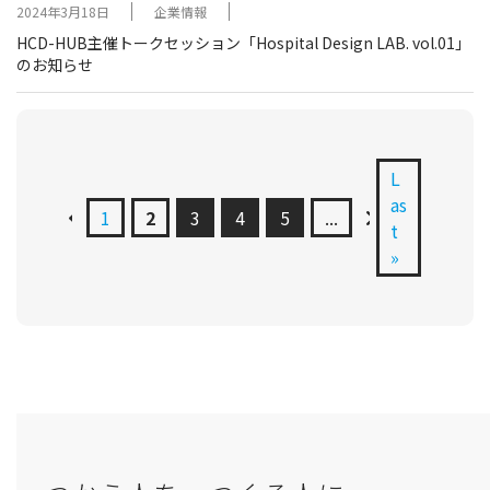
2024年3月18日
企業情報
HCD-HUB主催トークセッション「Hospital Design LAB. vol.01」
のお知らせ
L
as
1
2
3
4
5
...
t
»